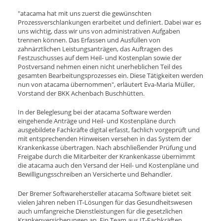
"atacama hat mit uns zuerst die gewünschten
Prozessverschlankungen erarbeitet und definiert. Dabei war es
uns wichtig, dass wir uns von administrativen Aufgaben
trennen können. Das Erfassen und Ausfüllen von
zahnärztlichen Leistungsanträgen, das Auftragen des
Festzuschusses auf dem Heil- und Kostenplan sowie der
Postversand nehmen einen nicht unerheblichen Teil des
gesamten Bearbeitungsprozesses ein. Diese Tätigkeiten werden
nun von atacama übernommen", erläutert Eva-Maria Müller,
Vorstand der BKK Achenbach Buschhütten.
In der Beleglesung bei der atacama Software werden
eingehende Anträge und Heil- und Kostenpläne durch
ausgebildete Fachkräfte digital erfasst, fachlich vorgeprüft und
mit entsprechenden Hinweisen versehen in das System der
Krankenkasse übertragen. Nach abschließender Prüfung und
Freigabe durch die Mitarbeiter der Krankenkasse übernimmt
die atacama auch den Versand der Heil- und Kostenpläne und
Bewilligungsschreiben an Versicherte und Behandler.
Der Bremer Softwarehersteller atacama Software bietet seit
vielen Jahren neben IT-Lösungen für das Gesundheitswesen
auch umfangreiche Dienstleistungen für die gesetzlichen
Krankenversicherungen an. Ein Team aus IT-Fachkräften,