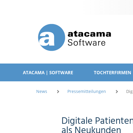
Navigation
überspringen
NAVIGATION
ÜBERSPRINGEN
ATACAMA | SOFTWARE
TOCHTERFIRMEN
News
Pressemitteilungen
Dig
Digitale Patiente
als Neukunden