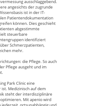
ndvermessung ausschlaggebend.
dere angesichts der zugrunde
ssensbasis ist in der IT-
italen Patientendokumentation
greifen können. Dies geschieht
Patienten abgestimmte
elt steuerbare
tengruppen identifiziert
k über Schmerzpatienten,
eichen mehr.
richtungen: die Pflege. So auch
der Pflege ausgeht und im
t.
ng Park Clinic eine
r ist. Medizinisch auf dem
k steht der interdisziplinäre
optimieren. Mit apenio wird
 jederzeit, ortsunabhängig und