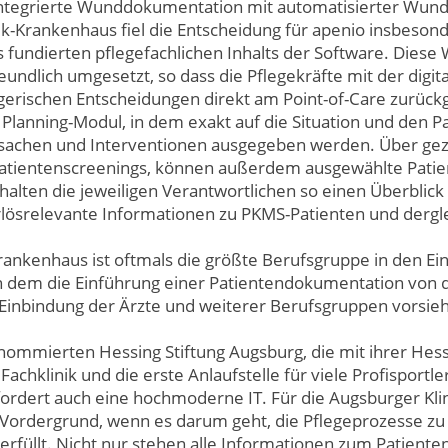
integrierte Wunddokumentation mit automatisierter Wu
k-Krankenhaus fiel die Entscheidung für apenio insbeson
fundierten pflegefachlichen Inhalts der Software. Diese Wi
undlich umgesetzt, so dass die Pflegekräfte mit der dig
egerischen Entscheidungen direkt am Point-of-Care zurück
Planning-Modul, in dem exakt auf die Situation und den 
sachen und Interventionen ausgegeben werden. Über gezi
Patientenscreenings, können außerdem ausgewählte Patien
halten die jeweiligen Verantwortlichen so einen Überblic
lösrelevante Informationen zu PKMS-Patienten und dergl
rankenhaus ist oftmals die größte Berufsgruppe in den Ein
n dem die Einführung einer Patientendokumentation von 
e Einbindung der Ärzte und weiterer Berufsgruppen vorsieh
enommierten Hessing Stiftung Augsburg, die mit ihrer Hessi
chklinik und die erste Anlaufstelle für viele Profisportle
ordert auch eine hochmoderne IT. Für die Augsburger Klini
 Vordergrund, wenn es darum geht, die Pflegeprozesse zu 
füllt. Nicht nur stehen alle Informationen zum Patienten