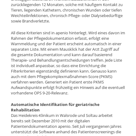
zurückliegenden 12 Monaten, solche mit häufigem Kontakt zu
Tieren, liegenden Kathetern, chronischen Wunden oder tiefen
Weichteilinfektionen, chronisch Pflege- oder Dialysebedürftige
sowie Brandverletzte.
All diese Kriterien sind in apenio hinterlegt. Wird eines davon im
Rahmen der Pflegedokumentation erfasst, erfolgt eine
Warnmeldung und der Patient erscheint automatisch in einer
separaten Liste. Mit einem Mausklick hat der Arzt Zugriff auf
die gesamte Dokumentation und kann darauf basierend
Therapie- und Behandlungsentscheidungen treffen. Jede Liste
ist individuell anpassbar, so dass eine Einrichtung die
Filterkriterien eigenständig definieren kann. Genauso kann
auch mit dem Pflegekomplexmaßnahmen-Score (PKMS)
verfahren werden. Generiert ein Patient erste PKMS
Aufwandspunkte erfolgt frühzeitig ein Hinweis auf die eventuell
vorhandene OPS 9-20-Relevanz.
Automatische Identifikation für geriatrische
Rehabilitation
Das Heidekreis-Klinikum in Walsrode und Soltau arbeitet
bereits seit Dezember 2010 mit der digitalen
Patientendokumentation apenio. Seit Juli vergangenen Jahres
unterstützt die Software anhand des Patientenscreenings die