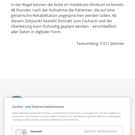
In der Regel kennen die Ärzte im Heidekreis-Klinikum so bereits
48 Stunden nach der Aufnahme die Patienten, die auf eine
geriatrische Rehabilitation angesprochen werden sollen. Ab
diesem Zeitpunkt besteht Kontakt zum Facharzt und die
Überleitung kann frühzeitig geplant werden – einschließlich
aller Daten in digitaler Form.
Textumfang: 5.511 Zeichen
Cookie- und Datenschutzhinweise
Diese Webseite verwendet Cookies, um bestimmte Funktionen zu ermöglichen und das Angebot zu
verbessern. Der Einsatz von essenziellen Cookies ist für die Benutzung dieser Website unabdingbar.
Tracking Cookies werden auf dieser Website nicht verwendet.
Details einblenden
Essenziell