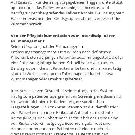
Auf Basis von kundenseitig vorgegebenen Triggern unterstützt
apenio durch das Patientenscreening ein bereichs- und
berufsgruppenübergreifendes Fallverständnis. Die Lösung baut
Barrieren zwischen den Berufsgruppen ab und verbessert die
Zusammenarbeit.
Von der Pflegedokumentation zum interdisziplinären
Fallmanagement
Seinen Ursprung hat der Fallmanager im
Entlassungsmanagement. Dort wurden nach definierten
Kriterien Listen derjenigen Patienten zusammengestellt, die für
eine Entlassung infrage kamen. Schnell haben auch andere
Berufsgruppen, die mit Patienten arbeiten und klinikweit tätig
sind, die Vorteile des apenio Fallmanagers erkannt – etwa
Wundmanager oder Ernährungsberater.
Inzwischen setzen Gesundheitseinrichtungen das System
häufig zum patientenübergreifenden Screening ein. Basis sind
hier wieder definierte Kriterien bei ganz spezifischen
Fragestellungen. Ein konkretes Szenario ist die Identifikation
von Patienten mit einem Risiko auf Antibiotika-resistente
Keime (MRSA). Das Robert-Koch-Institut hat dazu eine Reihe
von Risikofaktoren festgelegt. Besonders gefährdet sind
demnach unter anderem Patienten mit einem mehr als
dreitägigen stationären Krankenhausaufenthalt in den