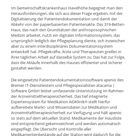
Im Gemeinschaftskrankenhaus Havelhöhe begegnet man den
Herausforderungen, die sich aus dieser Frage ergeben, mit der
Digitalisierung der Patientendokumentation und damit der
Abkehr von der papierbasierten Patientenakte. Das 319-Betten-
Haus, das nach den Grundsätzen der anthroposophischen
Medizin arbeitet, nutzt ein digitales Informationssystem, das
ursprünglich lediglich der Pflegeplanung diente, sich inzwischen
aber zu einem interdisziplinäres Dokumentationssystem
entwickelt hat. Pflegekräfte, Ärzte und Therapeuten greifen in
ihrer täglichen Arbeit auf dasselbe System zu. Das hat zur Folge,
dass die Abläufe innerhalb des Hauses effizienter und sicherer
gestaltet werden.
Die eingesetzte Patientendokumentationssoftware apenio des
Bremer IT-Dienstleisters und Pflegespezialisten atacama |
Software GmbH leistet umfassende Unterstützung im Rahmen
der Arzneimitteltherapiesicherheit. Das tief integrierte
Expertensystem für Medikation AiD
Klinik
stellt hierfür
®
aufbereitete Markt- und Wissensdaten zur Medikation und
Arzneimitteltherapiesicherheit zur Verfügung
und hä
lt apenio
so stets auf dem aktuellen Stand. Medikamente der Hausliste
sind entsprechend gekennzeichnet und werden automatisch
eingepflegt. Die Übersicht und Kontrolle aller
Medikamentenbestände auf der Station wird dadurch für die