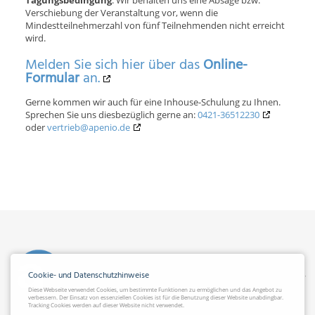
Tagungsbedingung
: Wir behalten uns eine Absage bzw.
Verschiebung der Veranstaltung vor, wenn die
Mindestteilnehmerzahl von fünf Teilnehmenden nicht erreicht
wird.
Melden Sie sich hier über das
Online-
Formular
an.
Gerne kommen wir auch für eine Inhouse-Schulung zu Ihnen.
Sprechen Sie uns diesbezüglich gerne an:
0421-36512230
oder
vertrieb@apenio.de
Cookie- und Datenschutzhinweise
Diese Webseite verwendet Cookies, um bestimmte Funktionen zu ermöglichen und das Angebot zu
verbessern. Der Einsatz von essenziellen Cookies ist für die Benutzung dieser Website unabdingbar.
Tracking Cookies werden auf dieser Website nicht verwendet.