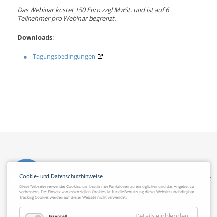
Das Webinar kostet 150 Euro zzgl MwSt. und ist auf 6
Teilnehmer pro Webinar begrenzt.
Downloads
:
Tagungsbedingungen
Cookie- und Datenschutzhinweise
Diese Webseite verwendet Cookies, um bestimmte Funktionen zu ermöglichen und das Angebot zu
verbessern. Der Einsatz von essenziellen Cookies ist für die Benutzung dieser Website unabdingbar.
Tracking Cookies werden auf dieser Website nicht verwendet.
Details einblenden
Essenziell