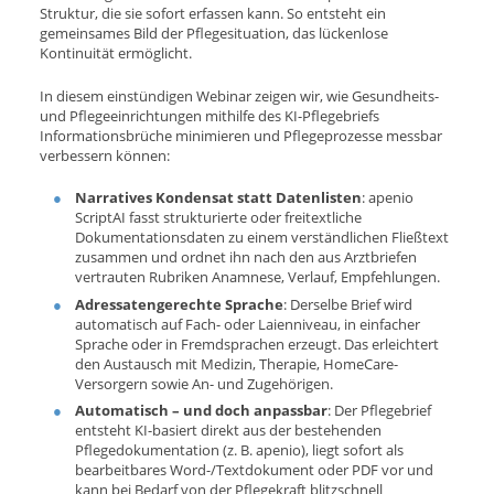
Struktur, die sie sofort erfassen kann. So entsteht ein
gemeinsames Bild der Pflegesituation, das lückenlose
Kontinuität ermöglicht.
In diesem einstündigen Webinar zeigen wir, wie Gesundheits-
und Pflegeeinrichtungen mithilfe des KI-Pflegebriefs
Informationsbrüche minimieren und Pflegeprozesse messbar
verbessern können:
Narratives Kondensat statt Datenlisten
: apenio
ScriptAI fasst strukturierte oder freitextliche
Dokumentationsdaten zu einem verständlichen Fließtext
zusammen und ordnet ihn nach den aus Arztbriefen
vertrauten Rubriken Anamnese, Verlauf, Empfehlungen.
Adressatengerechte Sprache
: Derselbe Brief wird
automatisch auf Fach- oder Laienniveau, in einfacher
Sprache oder in Fremdsprachen erzeugt. Das erleichtert
den Austausch mit Medizin, Therapie, HomeCare-
Versorgern sowie An- und Zugehörigen.
Automatisch – und doch anpassbar
: Der Pflegebrief
entsteht KI-basiert direkt aus der bestehenden
Pflegedokumentation (z. B. apenio), liegt sofort als
bearbeitbares Word-/Textdokument oder PDF vor und
kann bei Bedarf von der Pflegekraft blitzschnell