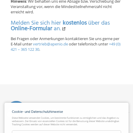
Hinweis
: Wir behalten uns eine Absage bzw. Verschiebung der
Veranstaltung vor, wenn die Mindestteilnehmerzahl nicht
erreicht wird.
Melden Sie sich hier
kostenlos
über das
Online-Formular
an.
Bei Fragen oder Anmerkungen kontaktieren Sie uns gerne per
E-Mail unter
vertrieb@apenio.de
oder telefonisch unter
+49 (0)
421 – 365 122 30
.
Cookie- und Datenschutzhinweise
Diese Webseite verwendet Cookies, um bestimmte Funktionen zu ermöglichen und das Angebot zu
verbessern. Der Einsatz von essenziellen Cookies ist für die Benutzung dieser Website unabdingbar.
Tracking Cookies werden auf dieser Website nicht verwendet.