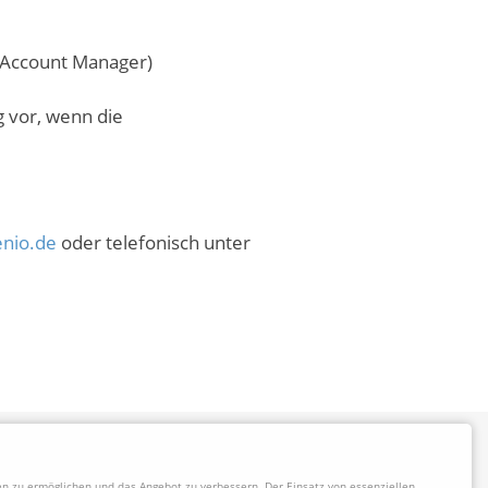
y Account Manager)
g vor, wenn die
nio.de
oder telefonisch unter
 zu ermöglichen und das Angebot zu verbessern. Der Einsatz von essenziellen