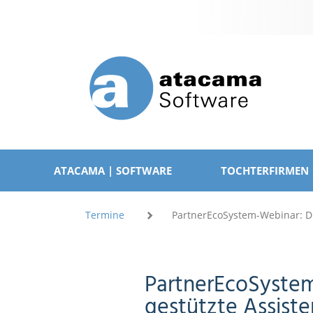
Navigation
überspringen
NAVIGATION
ÜBERSPRINGEN
ATACAMA | SOFTWARE
TOCHTERFIRMEN
Termine
PartnerEcoSystem-Webinar: Di
PartnerEcoSystem
gestützte Assist